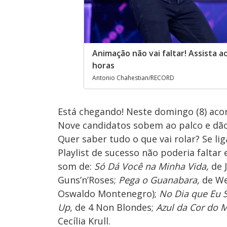
Animação não vai faltar! Assista a
horas
Antonio Chahestian/RECORD
Está chegando! Neste domingo (8) aco
Nove candidatos sobem ao palco e dão 
Quer saber tudo o que vai rolar? Se lig
Playlist de sucesso não poderia faltar
som de:
Só Dá Você na Minha Vida,
de 
Guns’n’Roses;
Pega o Guanabara,
de We
Oswaldo Montenegro);
No Dia que Eu S
Up
, de 4 Non Blondes;
Azul da Cor do 
Cecília Krull.