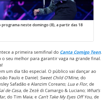
o programa neste domingo (8), a partir das 18
ntece a primeira semifinal do
Canta Comigo Teen
.
o seu melhor para garantir vaga na grande final.
a!
 em um dia tão especial. O público vai dançar ao
João Paulo e Daniel;
Sweet Child O’Mine,
do
sley Safadão e Alanzim Coreano;
Lua e Flor
, de
aí de Casa
, de Zezé di Camargo & Luciano;
What’s
Mar,
do Tim Maia; e
Can’t Take My Eyes Off You,
de