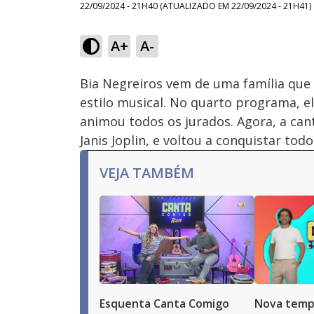
22/09/2024 - 21H40
(ATUALIZADO EM
22/09/2024 - 21H41
)
Loaded
:
13.79%
A+
A-
Ativar
Som
Bia Negreiros vem de uma família que é
estilo musical. No quarto programa, e
animou todos os jurados. Agora, a can
Janis Joplin, e voltou a conquistar todo
VEJA TAMBÉM
Esquenta Canta Comigo
Nova temp