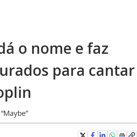
dá o nome e faz
jurados para cantar
oplin
 “Maybe”