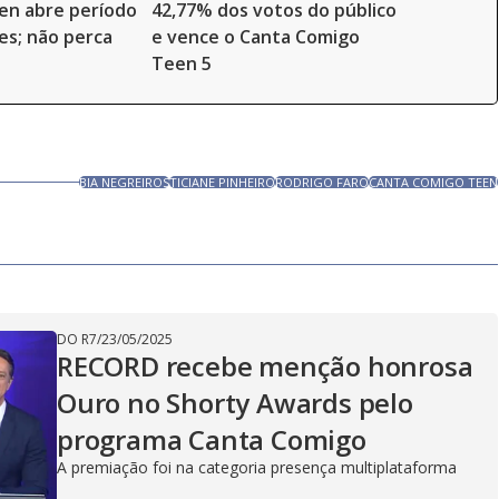
en abre período
42,77% dos votos do público
ões; não perca
e vence o Canta Comigo
Teen 5
BIA NEGREIROS
TICIANE PINHEIRO
RODRIGO FARO
CANTA COMIGO TEEN
DO R7
/
23/05/2025
RECORD recebe menção honrosa
Ouro no Shorty Awards pelo
programa Canta Comigo
A premiação foi na categoria presença multiplataforma