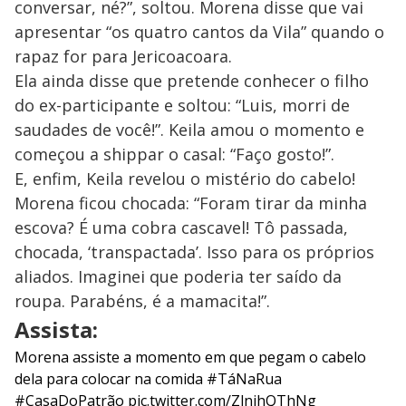
conversar, né?”, soltou. Morena disse que vai
apresentar “os quatro cantos da Vila” quando o
rapaz for para Jericoacoara.
Ela ainda disse que pretende conhecer o filho
do ex-participante e soltou: “Luis, morri de
saudades de você!”. Keila amou o momento e
começou a shippar o casal: “Faço gosto!”.
E, enfim, Keila revelou o mistério do cabelo!
Morena ficou chocada: “Foram tirar da minha
escova? É uma cobra cascavel! Tô passada,
chocada, ‘transpactada’. Isso para os próprios
aliados. Imaginei que poderia ter saído da
roupa. Parabéns, é a mamacita!”.
Assista:
Morena assiste a momento em que pegam o cabelo
dela para colocar na comida
#TáNaRua
#CasaDoPatrão
pic.twitter.com/ZlnihQThNg