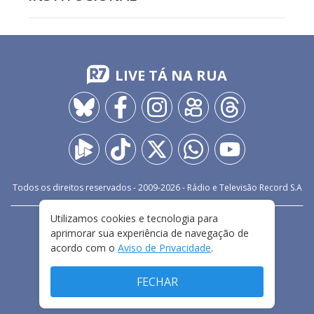
LIVE TÁ NA RUA
Todos os direitos reservados - 2009-
2026
- Rádio e Televisão Record S.A
Utilizamos cookies e tecnologia para
CARREIRA
FALE CONOSCO
PRIVACIDADE
aprimorar sua experiência de navegação de
TERMOS E CONDIÇÕES DE USO
acordo com o
Aviso de Privacidade
.
FECHAR