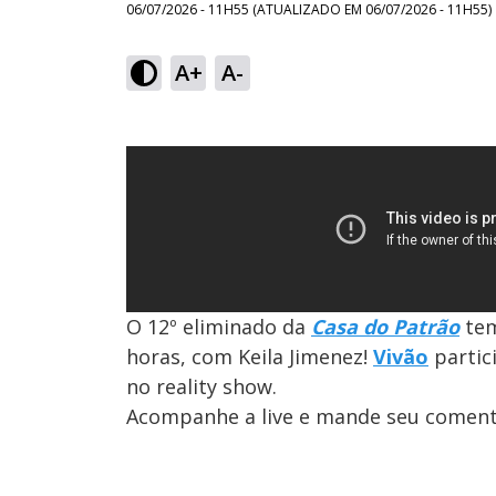
06/07/2026 - 11H55
(ATUALIZADO EM
06/07/2026 - 11H55
)
A+
A-
O 12º eliminado da
Casa do Patrão
tem
horas, com Keila Jimenez!
Vivão
partic
no reality show.
Acompanhe a live e mande seu comen