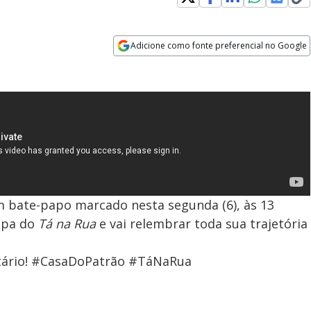
Adicione como fonte preferencial no Google
Opens in new window
 bate-papo marcado nesta segunda (6), às 13
ipa do
Tá na Rua
e vai relembrar toda sua trajetória
tário! #CasaDoPatrão #TáNaRua