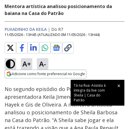
Mentora artística analisou posicionamento da
baiana na Casa do Patrão
PUXADINHO DA KEILA
|
Do R7
11/05/2026 - 13H45
(ATUALIZADO EM
11/05/2026 - 13H44
)
A+
A-
Loaded
:
56.99%
Adicione como fonte preferencial no Google
Ativar
Som
Opens in new window
Tá na Rua: Assista à
No segundo episódio do Puxadinho da Keila, a
íntegra da live com
Sheila | Casa do
apresentadora Keila Jimenez recebeu Nizam
Patrão
Hayek e Gis de Oliveira. A mentora artística
analisou o posicionamento de Sheila Barbosa
na Casa do Patrão. “A Sheila sabe jogar e ela
está trazendo a visão que a Ana Paula Renault