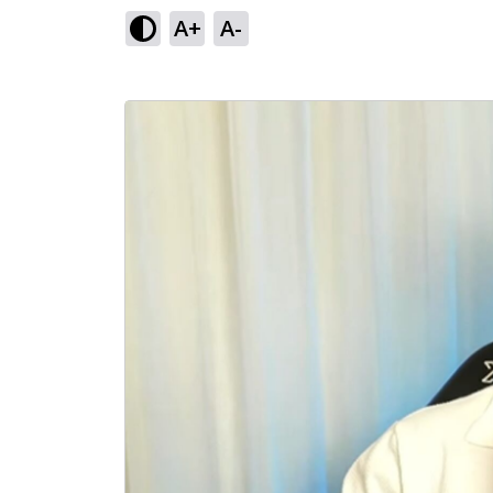
A+
A-