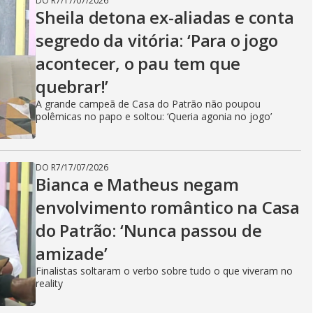
DO R7
/
17/07/2026
Sheila detona ex-aliadas e conta
segredo da vitória: ‘Para o jogo
acontecer, o pau tem que
quebrar!’
A grande campeã de Casa do Patrão não poupou
polêmicas no papo e soltou: ‘Queria agonia no jogo’
DO R7
/
17/07/2026
Bianca e Matheus negam
envolvimento romântico na Casa
do Patrão: ‘Nunca passou de
amizade’
Finalistas soltaram o verbo sobre tudo o que viveram no
reality