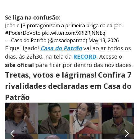
Se liga na confusão:
João e JP protagonizam a primeira briga da edição!
#PoderDoVoto
pic.twitter.com/XRl2RjNNEq
— Casa do Patrão (@casadopatrao)
May 13, 2026
Fique ligado!
Casa do Patrão
vai ao ar todos os
dias, às 22h30, na tela da
RECORD
. Acesse o
site oficial
para ficar por dentro das novidades.
Tretas, votos e lágrimas! Confira 7
rivalidades declaradas em Casa do
Patrão