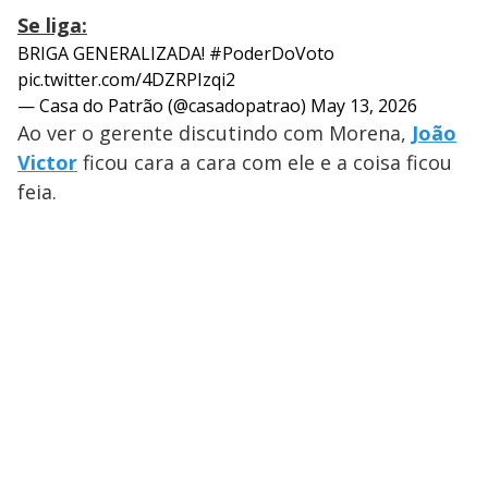
Se liga:
BRIGA GENERALIZADA!
#PoderDoVoto
pic.twitter.com/4DZRPIzqi2
— Casa do Patrão (@casadopatrao)
May 13, 2026
Ao ver o gerente discutindo com Morena,
João
Victor
ficou cara a cara com ele e a coisa ficou
feia.