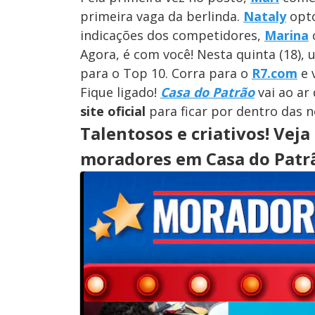
primeira vaga da berlinda.
Nataly
opt
indicações dos competidores,
Marina
Agora, é com você! Nesta quinta (18),
para o Top 10. Corra para o
R7.com
e 
Fique ligado!
Casa do Patrão
vai ao ar
site oficial
para ficar por dentro das n
Talentosos e criativos! Veja
moradores em Casa do Patr