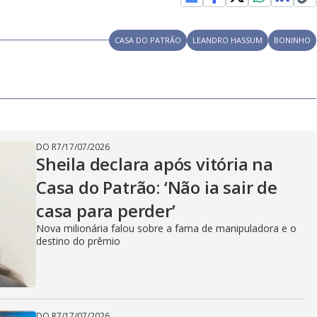
CASA DO PATRÃO
LEANDRO HASSUM
BONINHO
DO R7
/
17/07/2026
Sheila declara após vitória na
Casa do Patrão: ‘Não ia sair de
casa para perder’
Nova milionária falou sobre a fama de manipuladora e o
destino do prêmio
DO R7
/
17/07/2026