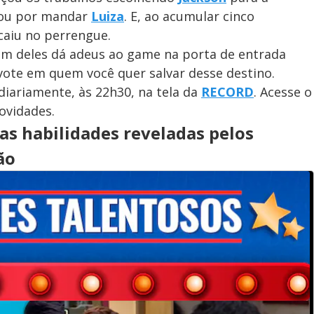
ou por mandar
Luiza
. E, ao acumular cinco
caiu no perrengue.
 um deles dá adeus ao game na porta de entrada
vote em quem você quer salvar desse destino.
 diariamente, às 22h30, na tela da
RECORD
. Acesse o
ovidades.
 as habilidades reveladas pelos
ão