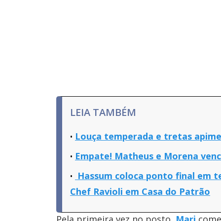
LEIA TAMBÉM
Louça temperada e tretas apimen
Empate! Matheus e Morena venc
Hassum coloca ponto final em t
Chef Ravioli em Casa do Patrão
Pela primeira vez no posto,
Mari
começ