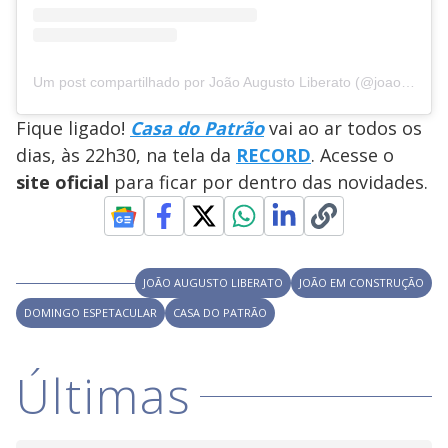
Um post compartilhado por João Augusto Liberato (@joaoaugustoliberato)
Fique ligado!
Casa do Patrão
vai ao ar todos os
dias, às 22h30, na tela da
RECORD
. Acesse o
site oficial
para ficar por dentro das novidades.
JOÃO AUGUSTO LIBERATO
JOÃO EM CONSTRUÇÃO
DOMINGO ESPETACULAR
CASA DO PATRÃO
Últimas