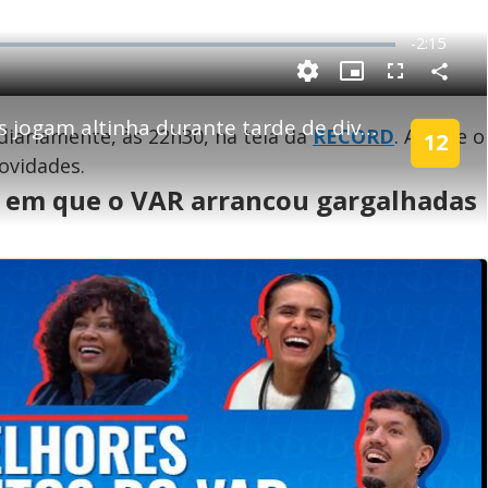
R
-
2:15
e
P
C
P
F
m
o
i
u
m
c
l
p
Craques da bola? Moradores jogam altinha durante tarde de diversão em Casa do Patrão
a
t
l
 diariamente, às 22h30, na tela da
RECORD
. Acesse o
a
u
s
12
r
r
c
i
t
e
r
ovidades.
i
-
e
l
l
n
i
e
V
h
n
n
es em que o VAR arrancou gargalhadas
e
a
-
i
l
r
P
o
i
c
n
c
i
t
d
u
g
a
a
r
d
e
e
T
i
m
y
e
V