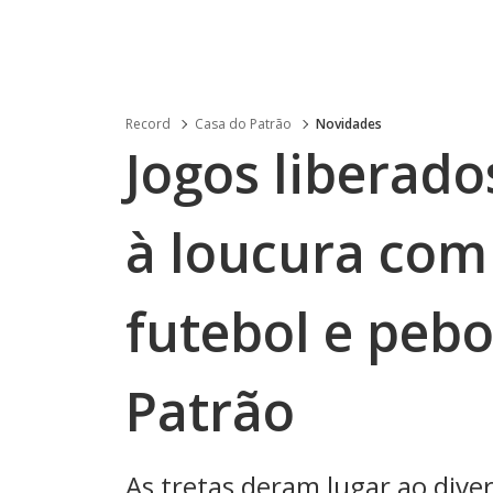
Record
Casa do Patrão
Novidades
Jogos liberado
à loucura com 
futebol e peb
Patrão
As tretas deram lugar ao dive