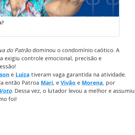
a?
va do Patrão
dominou o condomínio caótico. A
 exigiu controle emocional, precisão e
essão!
kson
e
Luiza
tiveram vaga garantida na atividade.
la então Patroa
Mari
, e
Vivão
e
Morena
, por
 Voto
. Dessa vez, o lutador levou a melhor e assumiu
mo foi!