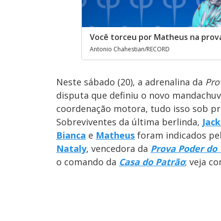
Você torceu por Matheus na prov
Antonio Chahestian/RECORD
Neste sábado (20), a adrenalina da
Pro
disputa que definiu o novo mandachuva
coordenação motora, tudo isso sob pr
Sobreviventes da última berlinda,
Jac
Bianca
e
Matheus
foram indicados pe
Nataly
, vencedora da
Prova Poder do
o comando da
Casa do Patrão
; veja co