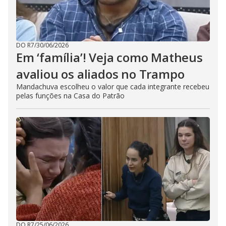
DO R7
/
30/06/2026
Em ‘família’! Veja como Matheus
avaliou os aliados no Trampo
Mandachuva escolheu o valor que cada integrante recebeu
pelas funções na Casa do Patrão
DO R7
/
25/06/2026