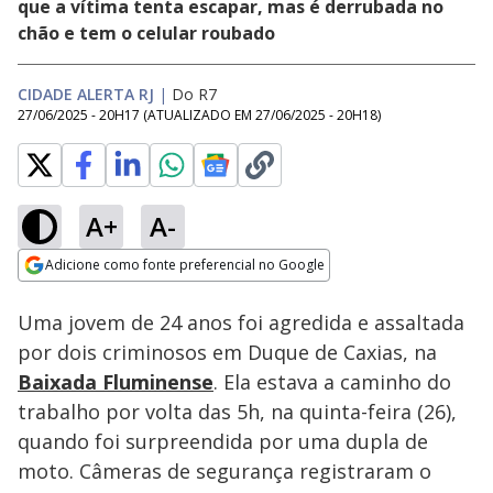
que a vítima tenta escapar, mas é derrubada no
chão e tem o celular roubado
CIDADE ALERTA RJ
|
Do R7
27/06/2025 - 20H17
(ATUALIZADO EM
27/06/2025 - 20H18
)
A+
A-
Loaded
:
55.47%
Adicione como fonte preferencial no Google
Subtitles
Ativar
Som
Opens in new window
Uma jovem de 24 anos foi agredida e assaltada
por dois criminosos em Duque de Caxias, na
Baixada Fluminense
. Ela estava a caminho do
trabalho por volta das 5h, na quinta-feira (26),
quando foi surpreendida por uma dupla de
moto. Câmeras de segurança registraram o