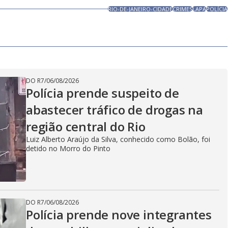
RIO-DE-JANEIRO-CIDADE
CRIMES
LAPA
POLÍCIA
DO R7
/
06/08/2026
Polícia prende suspeito de
abastecer tráfico de drogas na
região central do Rio
Luiz Alberto Araújo da Silva, conhecido como Bolão, foi
detido no Morro do Pinto
DO R7
/
06/08/2026
Polícia prende nove integrantes