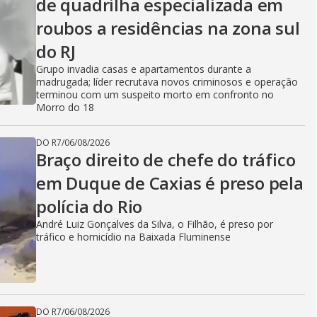
de quadrilha especializada em
roubos a residências na zona sul
do RJ
Grupo invadia casas e apartamentos durante a
madrugada; líder recrutava novos criminosos e operação
terminou com um suspeito morto em confronto no
Morro do 18
DO R7
/
06/08/2026
Braço direito de chefe do tráfico
em Duque de Caxias é preso pela
polícia do Rio
André Luiz Gonçalves da Silva, o Filhão, é preso por
tráfico e homicídio na Baixada Fluminense
DO R7
/
06/08/2026