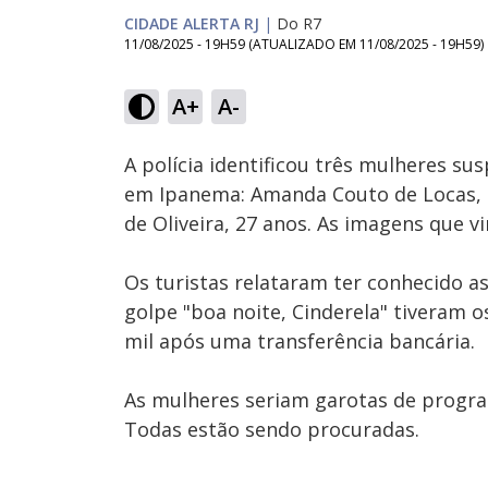
CIDADE ALERTA RJ
|
Do R7
11/08/2025 - 19H59
(ATUALIZADO EM
11/08/2025 - 19H59
)
Loaded
:
30.33%
A+
A-
Ativar
Som
A polícia identificou três mulheres su
em Ipanema: Amanda Couto de Locas, 
de Oliveira, 27 anos. As imagens que v
Os turistas relataram ter conhecido a
golpe "boa noite, Cinderela" tiveram 
mil após uma transferência bancária.
As mulheres seriam garotas de progra
Todas estão sendo procuradas.