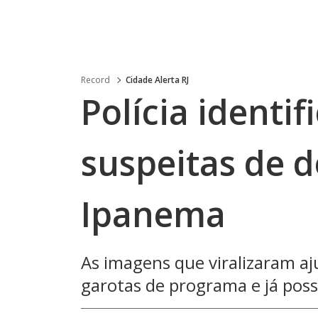
Record
Cidade Alerta RJ
Polícia identi
suspeitas de d
Ipanema
As imagens que viralizaram aj
garotas de programa e já pos