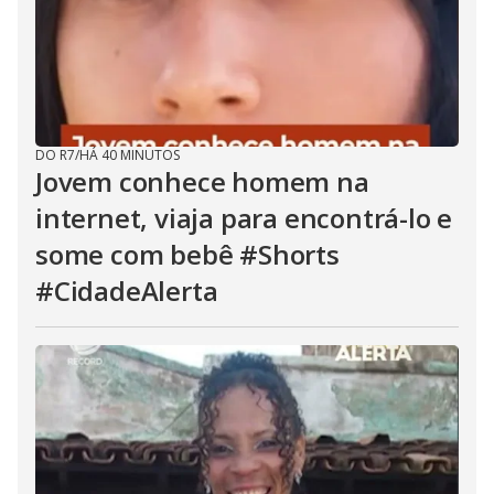
DO R7
/
HÁ 40 MINUTOS
Jovem conhece homem na
internet, viaja para encontrá-lo e
some com bebê #Shorts
#CidadeAlerta