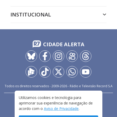
INSTITUCIONAL
CIDADE ALERTA
Todos os direitos reservados - 2009-
2026
- Rádio e Televisão Record S.A
Utilizamos cookies e tecnologia para
CARREIRA
FALE CONOSCO
PRIVACIDADE
aprimorar sua experiência de navegação de
TERMOS E CONDIÇÕES DE USO
acordo com o
Aviso de Privacidade
.