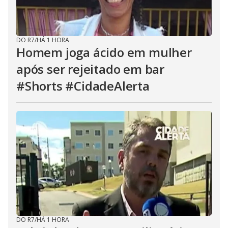
DO R7
/
HÁ 1 HORA
Homem joga ácido em mulher
após ser rejeitado em bar
#Shorts #CidadeAlerta
DO R7
/
HÁ 1 HORA