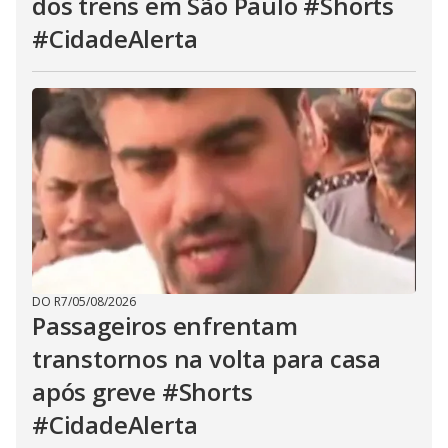
dos trens em São Paulo #Shorts
#CidadeAlerta
DO R7
/
05/08/2026
Passageiros enfrentam
transtornos na volta para casa
após greve #Shorts
#CidadeAlerta