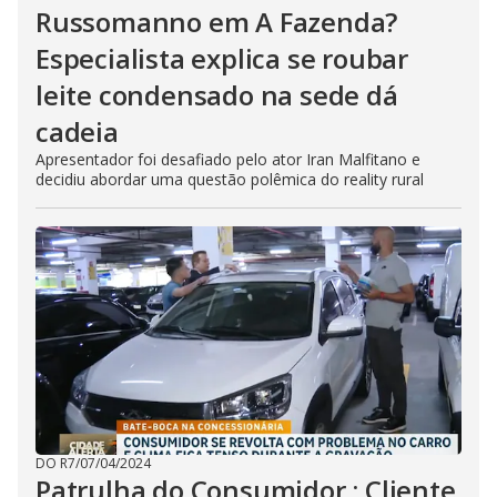
n
Russomanno em A Fazenda?
g
t
h
Especialista explica se roubar
e
E
leite condensado na sede dá
s
c
cadeia
a
p
e
Apresentador foi desafiado pelo ator Iran Malfitano e
k
decidiu abordar uma questão polêmica do reality rural
e
y
o
r
a
c
t
i
v
a
t
i
n
g
t
h
e
c
DO R7
/
07/04/2024
l
Patrulha do Consumidor : Cliente
o