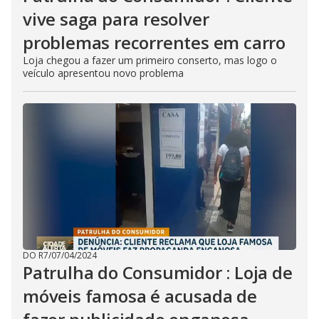
s
e
vive saga para resolver
b
u
problemas recorrentes em carro
t
t
Loja chegou a fazer um primeiro conserto, mas logo o
o
n
veículo apresentou novo problema
.
DO R7
/
07/04/2024
Patrulha do Consumidor : Loja de
móveis famosa é acusada de