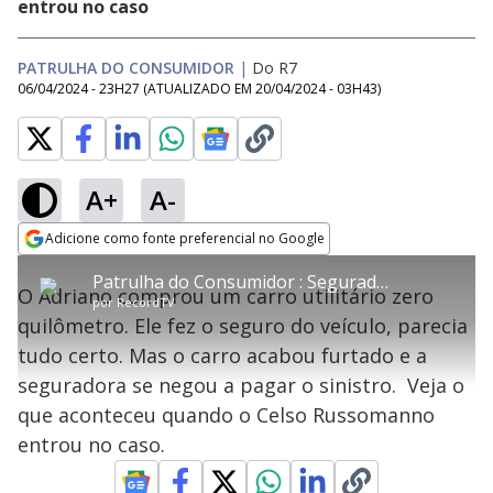
entrou no caso
PATRULHA DO CONSUMIDOR
|
Do R7
06/04/2024 - 23H27
(ATUALIZADO EM
20/04/2024 - 03H43
)
A+
A-
error_outline
Adicione como fonte preferencial no Google
OK
T
T
Opens in new window
Patrulha do Consumidor : Seguradora se nega a pagar sinistro de carro roubado
h
O vídeo não está disponível ou não é
Oops! Algo deu errado
h
C
O Adriano comprou um carro utilitário zero
i
por
RecordTV
i
suportado pelo seu browser
s
l
Por favor, recarregue a página.
quilômetro. Ele fez o seguro do veículo, parecia
i
s
Código do Erro:
MEDIA_ERR_SRC_NOT_SUPPORTED
o
s
i
tudo certo. Mas o carro acabou furtado e a
a
s
Recarregar
s
m
seguradora se negou a pagar o sinistro. Veja o
e
o
a
d
M
m
que aconteceu quando o Celso Russomanno
a
o
o
l
entrou no caso.
w
d
d
i
a
a
n