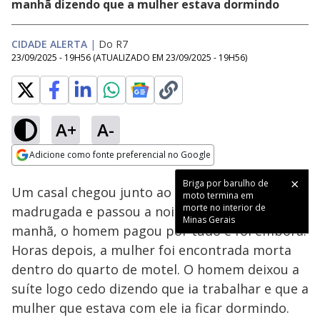
manhã dizendo que a mulher estava dormindo
CIDADE ALERTA
|
Do R7
23/09/2025 - 19H56
(ATUALIZADO EM
23/09/2025 - 19H56
)
A+
A-
Loaded
:
23.77%
Adicione como fonte preferencial no Google
Ativar
Som
Opens in new window
Um casal chegou junto ao motel no meio da
madrugada e passou a noite juntos. Pela
manhã, o homem pagou por tudo e foi embora.
Horas depois, a mulher foi encontrada morta
dentro do quarto de motel. O homem deixou a
suíte logo cedo dizendo que ia trabalhar e que a
mulher que estava com ele ia ficar dormindo.