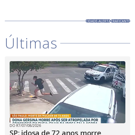
CIDADE-ALERTA
TRAFICANTE
Últimas
DO R7
/
07/08/2026
SP: idosa de 72 anos morre