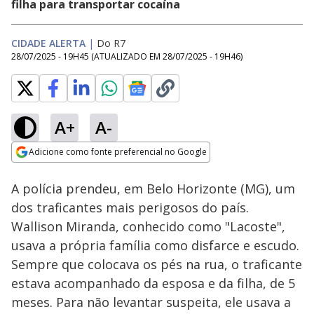
filha para transportar cocaína
CIDADE ALERTA
|
Do R7
28/07/2025 - 19H45
(ATUALIZADO EM
28/07/2025 - 19H46
)
A+
A-
Loaded
:
24.67%
Adicione como fonte preferencial no Google
Subtitles
Ativar
Som
Opens in new window
A polícia prendeu, em Belo Horizonte (MG), um
dos traficantes mais perigosos do país.
Wallison Miranda, conhecido como "Lacoste",
usava a própria família como disfarce e escudo.
Sempre que colocava os pés na rua, o traficante
estava acompanhado da esposa e da filha, de 5
meses. Para não levantar suspeita, ele usava a