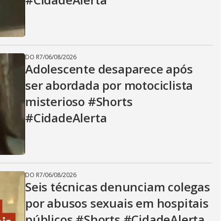
DO R7
/
06/08/2026
Adolescente desaparece após
ser abordada por motociclista
misterioso #Shorts
#CidadeAlerta
DO R7
/
06/08/2026
Seis técnicas denunciam colegas
por abusos sexuais em hospitais
públicos #Shorts #CidadeAlerta