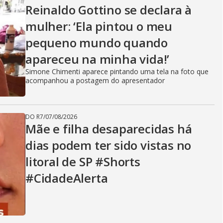
g
Reinaldo Gottino se declara à
mulher: ‘Ela pintou o meu
pequeno mundo quando
apareceu na minha vida!’
Simone Chimenti aparece pintando uma tela na foto que
acompanhou a postagem do apresentador
DO R7
/
07/08/2026
Mãe e filha desaparecidas há
dias podem ter sido vistas no
litoral de SP #Shorts
#CidadeAlerta