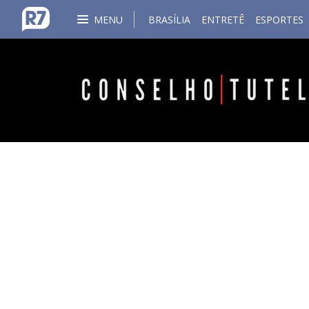
MENU
BRASÍLIA
ENTRETÊ
ESPORTES