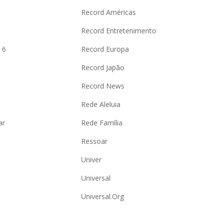
Record Américas
o
Record Entretenimento
 6
Record Europa
Record Japão
Record News
Rede Aleluia
ar
Rede Família
Ressoar
Univer
Universal
Universal.Org