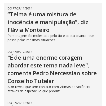
i
DO R7
/
27/11/2014
“Telma é uma mistura de
d
inocência e manipulação”, diz
Flávia Monteiro
e
Personagem foi molestada pelo tio e adota criança, que
passa pelas mesmas situações
o
DO R7
/
04/12/2014
"É de uma enorme coragem
abordar este tema nada leve",
comenta Pedro Nercessian sobre
Conselho Tutelar
Ator revela que tem contato com vítimas de violência
através de espetáculo que produz
DO R7
/
27/11/2014