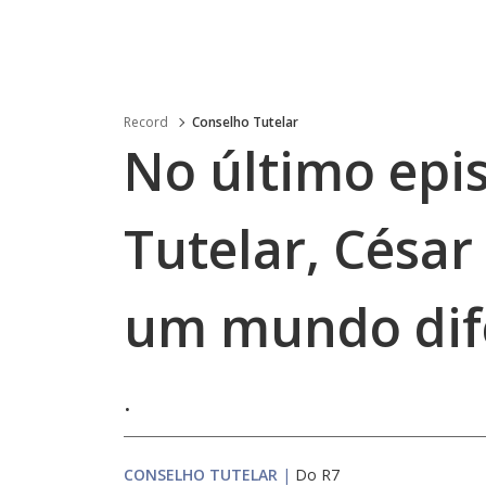
Record
Conselho Tutelar
No último epi
Tutelar, César
um mundo dif
.
CONSELHO TUTELAR
|
Do R7