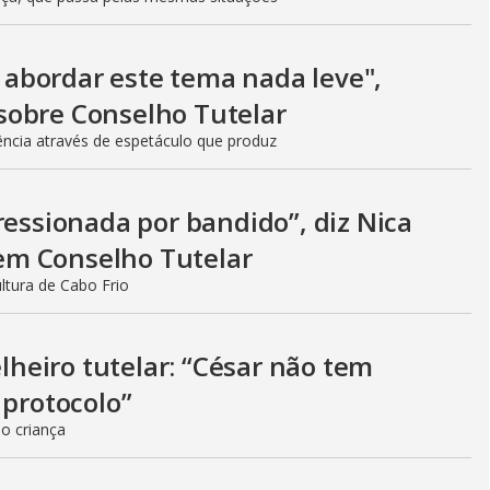
V
i
abordar este tema nada leve",
sobre Conselho Tutelar
ência através de espetáculo que produz
d
ressionada por bandido”, diz Nica
e
em Conselho Tutelar
ultura de Cabo Frio
o
elheiro tutelar: “César não tem
 protocolo”
o criança