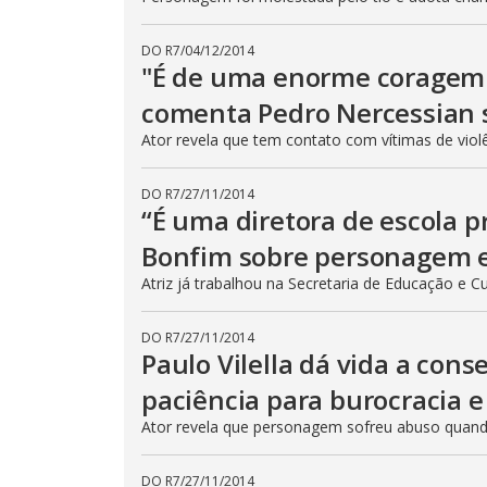
DO R7
/
04/12/2014
"É de uma enorme coragem 
comenta Pedro Nercessian 
Ator revela que tem contato com vítimas de viol
DO R7
/
27/11/2014
“É uma diretora de escola p
Bonfim sobre personagem 
Atriz já trabalhou na Secretaria de Educação e C
DO R7
/
27/11/2014
Paulo Vilella dá vida a cons
paciência para burocracia e
Ator revela que personagem sofreu abuso quand
DO R7
/
27/11/2014