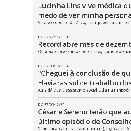
Lucinha Lins vive médica qu
medo de ver minha person
Vera é o oposto de Zuzu, atual papel da atriz em 
DO R7
/
27/11/2014
Record abre mês de dezemb
Obra aborda assuntos polêmicos, como violência
DO R7
/
03/12/2014
"Cheguei à conclusão de qu
Haviaras sobre trabalho dos
Atriz dá vida à assistente social Lídia na minissér
DO R7
/
05/12/2014
César e Sereno terão que ac
último episódio de Conselh
Série vai ao ar nesta sexta-feira (5), logo após 