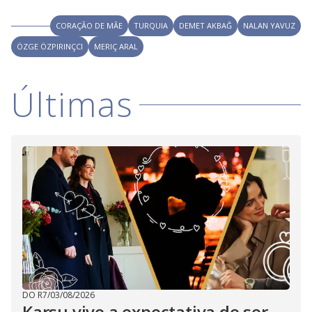
CORAÇÃO DE MÃE
TURQUIA
DEMET AKBAĞ
NALAN YAVUZ
ÖZGE ÖZPIRINÇCI
MERIÇ ARAL
Últimas
DO R7
/
03/08/2026
Karsu vive a expectativa de ser