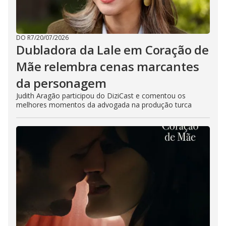
DO R7
/
20/07/2026
Dubladora da Lale em Coração de
Mãe relembra cenas marcantes
da personagem
Judith Aragão participou do DiziCast e comentou os
melhores momentos da advogada na produção turca