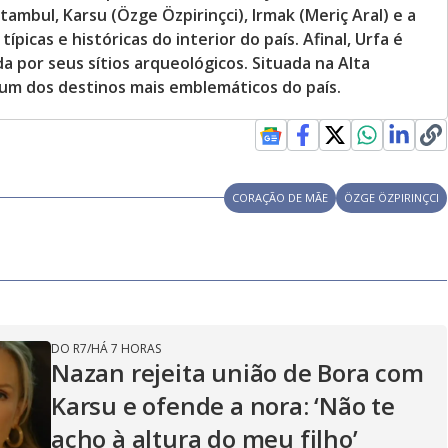
mbul, Karsu (Özge Özpirinçci), Irmak (Meriç Aral) e a
picas e históricas do interior do país. Afinal, Urfa é
a por seus sítios arqueológicos. Situada na Alta
um dos destinos mais emblemáticos do país.
CORAÇÃO DE MÃE
ÖZGE ÖZPIRINÇCI
DO R7
/
HÁ 7 HORAS
Nazan rejeita união de Bora com
Karsu e ofende a nora: ‘Não te
acho à altura do meu filho’