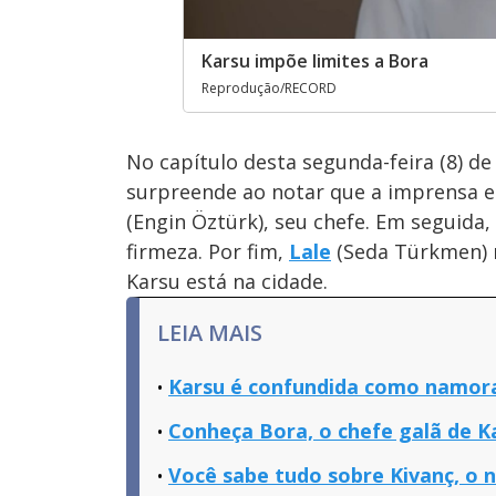
Karsu impõe limites a Bora
Reprodução/RECORD
No capítulo desta segunda-feira (8) d
surpreende ao notar que a imprensa
(Engin Öztürk), seu chefe. Em seguida
firmeza. Por fim,
Lale
(Seda Türkmen)
Karsu está na cidade.
LEIA MAIS
Karsu é confundida como namora
Conheça Bora, o chefe galã de 
Você sabe tudo sobre Kivanç, o