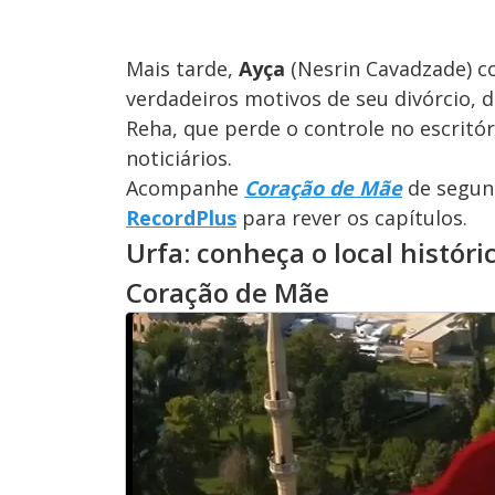
Mais tarde,
Ayça
(Nesrin Cavadzade) c
verdadeiros motivos de seu divórcio, d
Reha, que perde o controle no escritó
noticiários.
Acompanhe
Coração de Mãe
de segund
RecordPlus
para rever os capítulos.
Urfa: conheça o local histór
Coração de Mãe