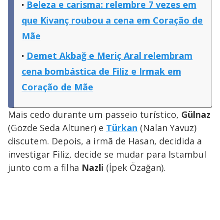
Beleza e carisma: relembre 7 vezes em
que Kivanç roubou a cena em Coração de
Mãe
Demet Akbağ e Meriç Aral relembram
cena bombástica de Filiz e Irmak em
Coração de Mãe
Mais cedo durante um passeio turístico,
Gülnaz
(Gözde Seda Altuner) e
Türkan
(Nalan Yavuz)
discutem. Depois, a irmã de Hasan, decidida a
investigar Filiz, decide se mudar para Istambul
junto com a filha
Nazli
(İpek Özağan).