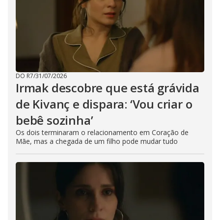
DO R7
/
31/07/2026
Irmak descobre que está grávida
de Kivanç e dispara: ‘Vou criar o
bebê sozinha’
Os dois terminaram o relacionamento em Coração de
Mãe, mas a chegada de um filho pode mudar tudo