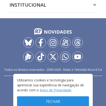
INSTITUCIONAL
NOVIDADES
Todos os direitos reservados - 2009-
2026
- Rádio e Televisão Record S.A
Utilizamos cookies e tecnologia para
CARREIRA
FALE CONOSCO
PRIVACIDADE
aprimorar sua experiência de navegação de
TERMOS E CONDIÇÕES DE USO
acordo com o
Aviso de Privacidade
.
FECHAR