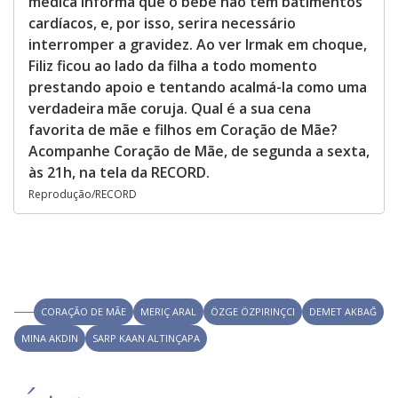
médica informa que o bebê não tem batimentos
cardíacos, e, por isso, serira necessário
interromper a gravidez. Ao ver Irmak em choque,
Filiz ficou ao lado da filha a todo momento
prestando apoio e tentando acalmá-la como uma
verdadeira mãe coruja. Qual é a sua cena
favorita de mãe e filhos em Coração de Mãe?
Acompanhe Coração de Mãe, de segunda a sexta,
às 21h, na tela da RECORD.
Reprodução/RECORD
CORAÇÃO DE MÃE
MERIÇ ARAL
ÖZGE ÖZPIRINÇCI
DEMET AKBAĞ
MINA AKDIN
SARP KAAN ALTINÇAPA