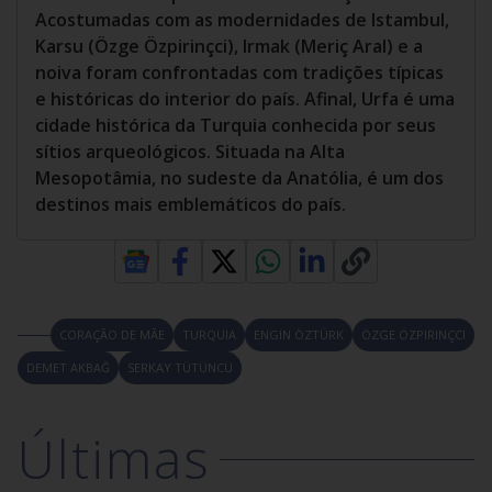
Acostumadas com as modernidades de Istambul,
Karsu (Özge Özpirinçci), Irmak (Meriç Aral) e a
noiva foram confrontadas com tradições típicas
e históricas do interior do país. Afinal, Urfa é uma
cidade histórica da Turquia conhecida por seus
sítios arqueológicos. Situada na Alta
Mesopotâmia, no sudeste da Anatólia, é um dos
destinos mais emblemáticos do país.
CORAÇÃO DE MÃE
TURQUIA
ENGIN ÖZTÜRK
ÖZGE ÖZPIRINÇCI
DEMET AKBAĞ
SERKAY TÜTÜNCÜ
Últimas