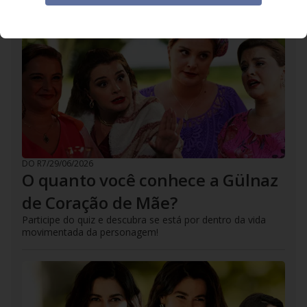
DO R7
/
29/06/2026
O quanto você conhece a Gülnaz
de Coração de Mãe?
Participe do quiz e descubra se está por dentro da vida
movimentada da personagem!