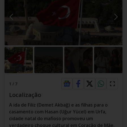
1
/
7
Localização
A ida de Filiz (Demet Akbağ) e as filhas para o
casamento com Hasan (Uğur Yücel) em Urfa,
cidade natal do mafioso promoveu um
verdadeiro choque cultural em Coração de Mãe.