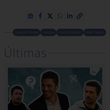
CORAÇÃO DE MÃE
TURQUIA
ÖZGE ÖZPIRINÇCI
DEMET AKBAĞ
Últimas