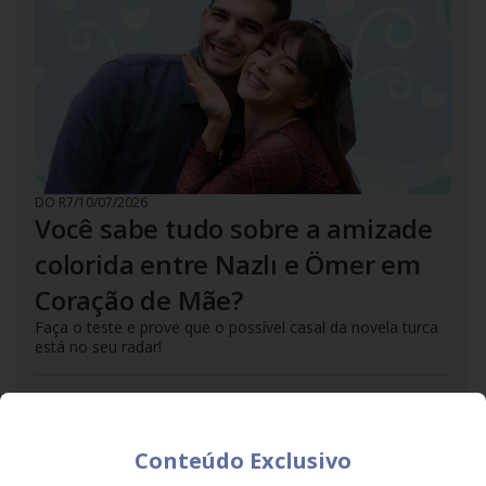
DO R7
/
10/07/2026
Você sabe tudo sobre a amizade
colorida entre Nazlı e Ömer em
Coração de Mãe?
Faça o teste e prove que o possível casal da novela turca
está no seu radar!
Conteúdo Exclusivo