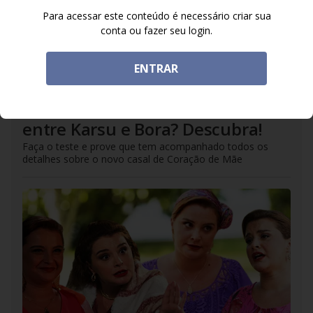
Para acessar este conteúdo é necessário criar sua
conta ou fazer seu login.
ENTRAR
DO R7
/
06/07/2026
Está por dentro do romance
entre Karsu e Bora? Descubra!
Faça o teste e prove que tem acompanhado todos os
detalhes sobre o novo casal de Coração de Mãe