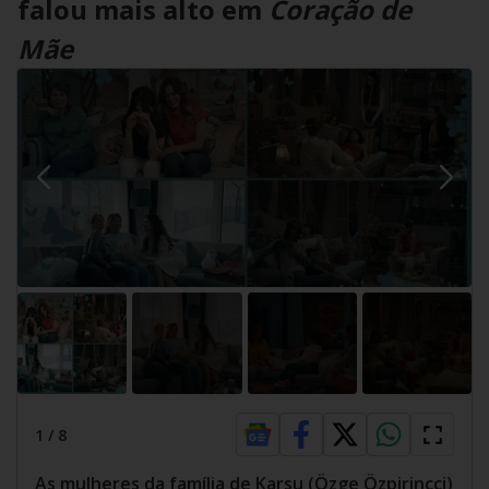
falou mais alto em
Coração de
Mãe
1
/
8
As mulheres da família de Karsu (Özge Özpirinçci)