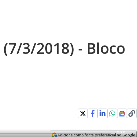
 (7/3/2018) - Bloco
R
-
5:38
Adicione como fonte preferencial no Google