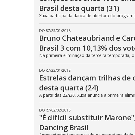
Brasil desta quarta (31)
Xuxa participa da dança de abertura do programa
DO R7
/
25/01/2018
Bruno Chateaubriand e Caro
Brasil 3 com 10,13% dos vot
Na primeira eliminação da terceira temporada, o 
DO R7
/
22/01/2018
Estrelas dançam trilhas de 
desta quarta (24)
A partir das 22h30, Xuxa anuncia a primeira eli
DO R7
/
02/02/2018
"É difícil substituir Marone
Dancing Brasil
Apresentador tem apostado na espontaneidade e 