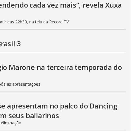
i
endendo cada vez mais”, revela Xuxa
d
artir das 22h30, na tela da Record TV
e
rasil 3
o
gio Marone na terceira temporada do
após as apresentações
s se apresentam no palco do Dancing
om seus bailarinos
á eliminação