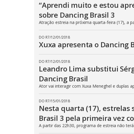
“Aprendi muito e estou apr
sobre Dancing Brasil 3
Atração estreia na próxima quarta-feira (17), a p
DO R7
/
12/01/2018
Xuxa apresenta o Dancing B
DO R7
/
12/01/2018
Leandro Lima substitui Sér
Dancing Brasil
Ator vai interagir com Xuxa Meneghel e duplas 
DO R7
/
15/01/2018
Nesta quarta (17), estrela
Brasil 3 pela primeira vez c
A partir das 22h30, programa de estreia não ter