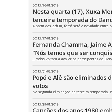
DO R7
/
16/01/2018
Nesta quarta (17), Xuxa Me
terceira temporada do Danc
A partir das 22h30, forró será a novidade entre 
DO R7
/
17/01/2018
Fernanda Chamma, Jaime Arô
“Nós temos que ser conqui
Jurados voltam a avaliar os participantes do Danci
DO R7
/
01/02/2018
Popó e Alê são eliminados 
votos
Na segunda eliminação da terceira temporada, 
DO R7
/
29/01/2018
Canções dos anos 1980 emb