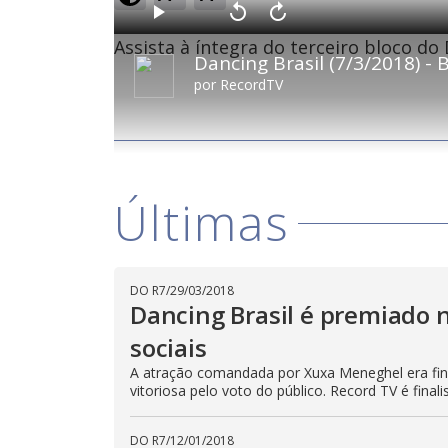
o
a
d
P
V
A
e
l
o
v
d
Assista à íntegra do terceiro bloco do 
a
l
a
:
Dancing Brasil (7/3/2018) - 
y
t
n
2
a
ç
.
r
a
9
por
RecordTV
1
r
3
0
1
%
s
0
e
s
g
e
u
g
n
u
d
n
o
d
s
o
s
Últimas
M
u
d
o
DO R7
/
29/03/2018
Dancing Brasil é premiado 
sociais
A atração comandada por Xuxa Meneghel era final
vitoriosa pelo voto do público. Record TV é final
DO R7
/
12/01/2018