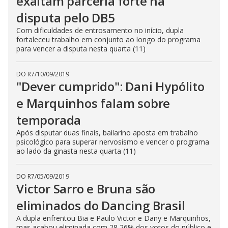
exaltam parceria forte na
disputa pelo DB5
Com dificuldades de entrosamento no início, dupla
fortaleceu trabalho em conjunto ao longo do programa
para vencer a disputa nesta quarta (11)
DO R7
/
10/09/2019
"Dever cumprido": Dani Hypólito
e Marquinhos falam sobre
temporada
Após disputar duas finais, bailarino aposta em trabalho
psicológico para superar nervosismo e vencer o programa
ao lado da ginasta nesta quarta (11)
DO R7
/
05/09/2019
Victor Sarro e Bruna são
eliminados do Dancing Brasil
A dupla enfrentou Bia e Paulo Victor e Dany e Marquinhos,
mas acabou eliminada com 28,26% dos votos do público e