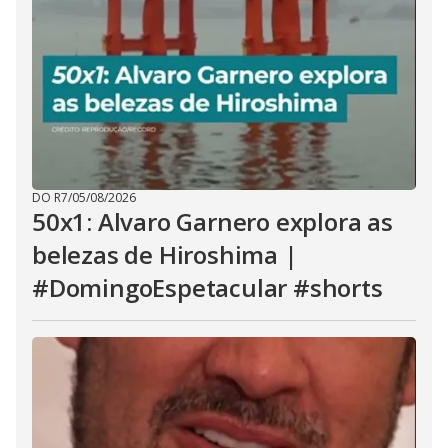
DO R7
/
05/08/2026
50x1: Alvaro Garnero explora as
belezas de Hiroshima |
#DomingoEspetacular #shorts