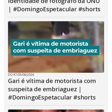
identidade de fotógrafo da ONU
| #DomingoEspetacular #shorts
DO R7
/
05/08/2026
Gari é vítima de motorista com
suspeita de embriaguez |
#DomingoEspetacular #shorts