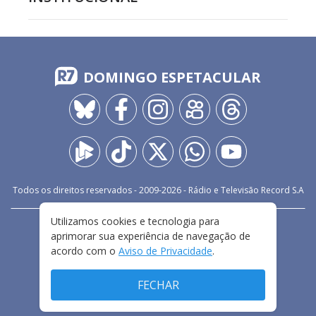
DOMINGO ESPETACULAR
Todos os direitos reservados - 2009-
2026
- Rádio e Televisão Record S.A
Utilizamos cookies e tecnologia para
CARREIRA
FALE CONOSCO
PRIVACIDADE
aprimorar sua experiência de navegação de
TERMOS E CONDIÇÕES DE USO
acordo com o
Aviso de Privacidade
.
FECHAR