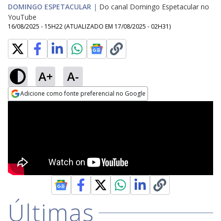
DOMINGO ESPETACULAR
|
Do canal Domingo Espetacular no
YouTube
16/08/2025 - 15H22
(ATUALIZADO EM
17/08/2025 - 02H31
)
A+
A-
Adicione como fonte preferencial no Google
Opens in new window
Últimas