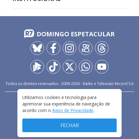
DOMINGO ESPETACULAR
Todos os direitos reservados - 2009-
2026
- Rádio e Televisão Record S.A
Utilizamos cookies e tecnologia para
CARREIRA
FALE CONOSCO
PRIVACIDADE
aprimorar sua experiência de navegação de
TERMOS E CONDIÇÕES DE USO
acordo com o
Aviso de Privacidade
.
FECHAR