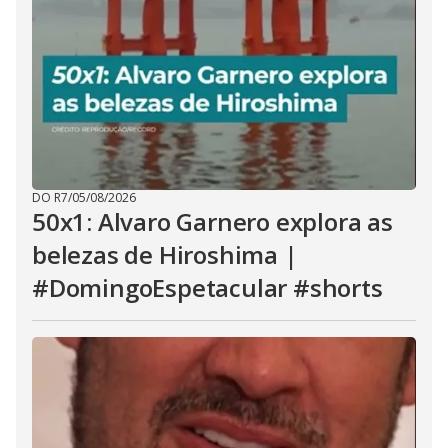
DO R7
/
05/08/2026
50x1: Alvaro Garnero explora as
belezas de Hiroshima |
#DomingoEspetacular #shorts