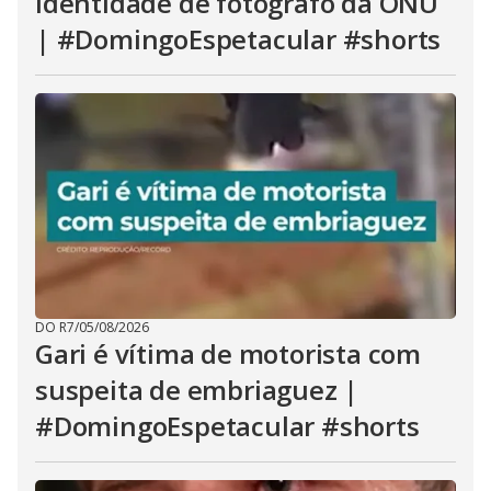
identidade de fotógrafo da ONU
| #DomingoEspetacular #shorts
DO R7
/
05/08/2026
Gari é vítima de motorista com
suspeita de embriaguez |
#DomingoEspetacular #shorts