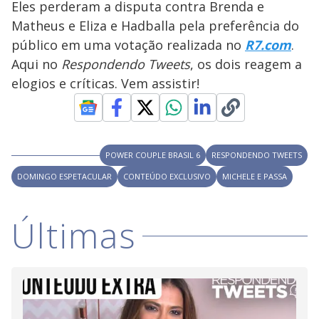
a
o
d
Eles perderam a disputa contra Brenda e
s
o
s
Matheus e Eliza e Hadballa pela preferência do
y
público em uma votação realizada no
R7.com
.
Aqui no
Respondendo Tweets
, os dois reagem a
M
V
u
d
elogios e críticas. Vem assistir!
o
i
POWER COUPLE BRASIL 6
RESPONDENDO TWEETS
d
DOMINGO ESPETACULAR
CONTEÚDO EXCLUSIVO
MICHELE E PASSA
e
Últimas
o