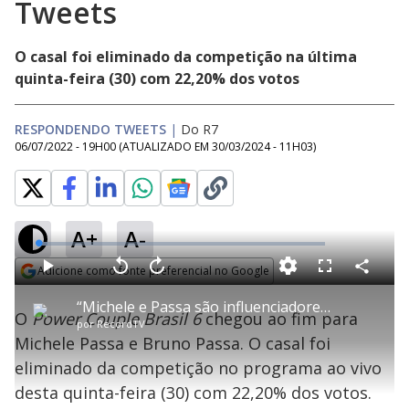
Tweets
O casal foi eliminado da competição na última
quinta-feira (30) com 22,20% dos votos
RESPONDENDO TWEETS
|
Do R7
06/07/2022 - 19H00
(ATUALIZADO EM
30/03/2024 - 11H03
)
A+
A-
L
o
a
Adicione como fonte preferencial no Google
d
C
P
V
A
P
F
e
o
l
o
v
u
Opens in new window
d
m
a
l
a
l
:
“Michele e Passa são influenciadores de quê? De fazer fotossíntese?”: veja a reação dos ex-powers | Respondendo Tweets
p
y
t
n
l
3
O
Power Couple Brasil 6
chegou ao fim para
a
a
ç
s
.
por
RecordTV
r
r
a
c
1
t
1
r
l
r
6
Michele Passa e Bruno Passa. O casal foi
i
0
1
e
%
l
s
0
e
h
eliminado da competição no programa ao vivo
e
s
n
a
g
e
r
u
g
desta quinta-feira (30) com 22,20% dos votos.
n
u
d
n