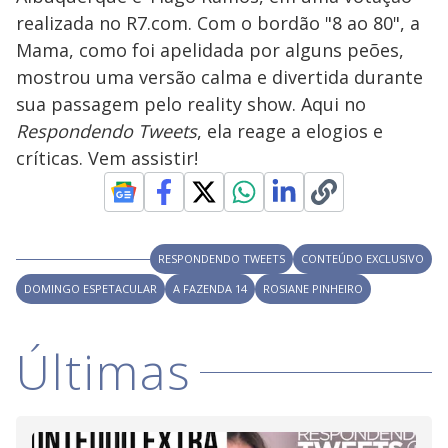
y
realizada no R7.com. Com o bordão "8 ao 80", a
Mama, como foi apelidada por alguns peões,
M
V
u
d
mostrou uma versão calma e divertida durante
o
sua passagem pelo reality show. Aqui no
i
Respondendo Tweets
, ela reage a elogios e
críticas. Vem assistir!
d
e
RESPONDENDO TWEETS
CONTEÚDO EXCLUSIVO
DOMINGO ESPETACULAR
A FAZENDA 14
ROSIANE PINHEIRO
o
Últimas