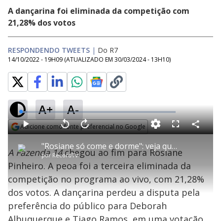
A dançarina foi eliminada da competição com
21,28% dos votos
RESPONDENDO TWEETS
|
Do R7
14/10/2022 - 19H09
(ATUALIZADO EM
30/03/2024 - 13H10
)
A+
A-
L
o
a
Adicione como fonte preferencial no Google
d
C
P
V
A
P
F
e
o
l
o
v
u
Opens in new window
d
m
a
l
a
l
:
"Rosiane só come e dorme": veja qual foi a reação da ex-peoa a esse comentário | Respondendo Tweets
p
y
t
n
l
4
A Fazenda 14
chegou ao fim para Rosiane
a
a
ç
s
.
por
RecordTV
r
r
a
c
2
t
1
r
l
r
7
Pinheiro. A peoa foi a terceira eliminada da
i
0
1
e
%
l
s
0
e
h
competição no programa ao vivo, com 21,28%
e
s
n
a
g
e
r
u
g
dos votos. A dançarina perdeu a disputa pela
n
u
a
d
n
o
d
preferência do público para Deborah
s
o
s
Albuquerque e Tiago Ramos, em uma votação