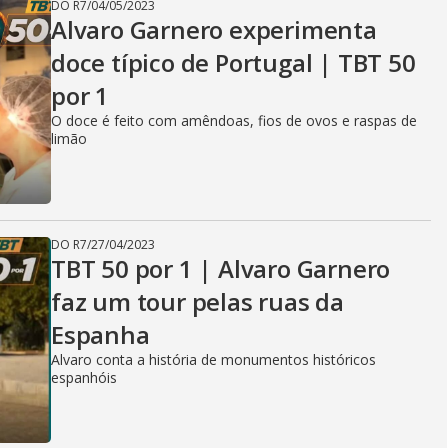
o
DO R7
/
04/05/2023
Alvaro Garnero experimenta
doce típico de Portugal | TBT 50
por 1
O doce é feito com amêndoas, fios de ovos e raspas de
limão
DO R7
/
27/04/2023
TBT 50 por 1 | Alvaro Garnero
faz um tour pelas ruas da
Espanha
Alvaro conta a história de monumentos históricos
espanhóis