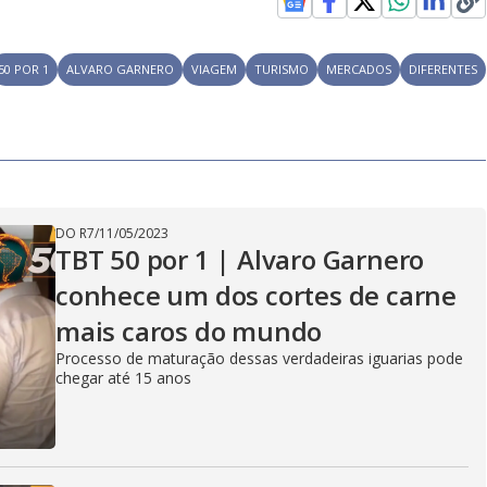
y
e
50 POR 1
ALVARO GARNERO
VIAGEM
TURISMO
MERCADOS
DIFERENTES
V
i
DO R7
/
11/05/2023
TBT 50 por 1 | Alvaro Garnero
d
conhece um dos cortes de carne
mais caros do mundo
e
Processo de maturação dessas verdadeiras iguarias pode
chegar até 15 anos