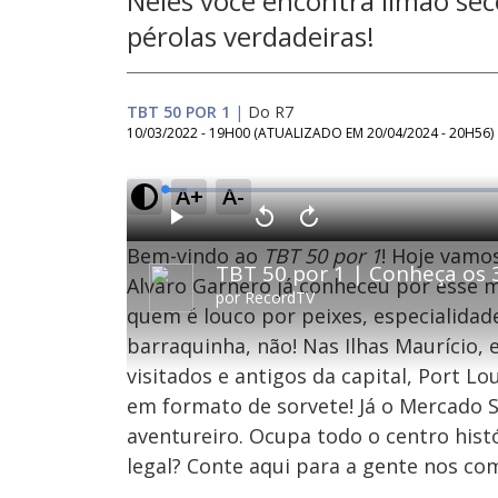
Neles você encontra limão sec
pérolas verdadeiras!
TBT 50 POR 1
|
Do R7
10/03/2022 - 19H00
(ATUALIZADO EM
20/04/2024 - 20H56
)
A+
A-
L
o
a
d
P
V
A
e
l
o
v
d
Bem-vindo ao
TBT 50 por 1
! Hoje vamo
a
l
a
:
y
t
n
3
a
ç
Alvaro Garnero já conheceu por esse 
.
r
a
0
por
RecordTV
1
r
1
quem é louco por peixes, especialidad
0
1
%
s
0
e
s
barraquinha, não! Nas Ilhas Maurício,
g
e
u
g
n
u
visitados e antigos da capital, Port Lo
d
n
o
d
em formato de sorvete! Já o Mercado S
s
o
s
aventureiro. Ocupa todo o centro histó
legal? Conte aqui para a gente nos co
M