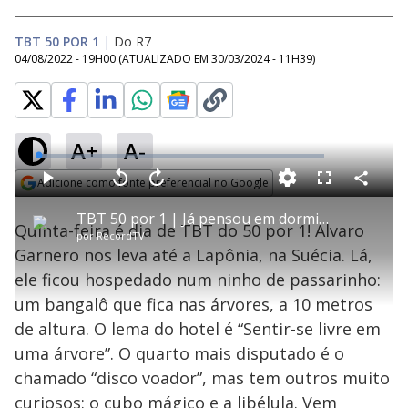
TBT 50 POR 1
|
Do R7
04/08/2022 - 19H00
(ATUALIZADO EM
30/03/2024 - 11H39
)
A+
A-
L
o
a
Adicione como fonte preferencial no Google
d
C
P
V
A
P
F
e
o
l
o
v
u
Opens in new window
d
m
a
l
a
l
:
TBT 50 por 1 | Já pensou em dormir num ninho de passarinho? Vem ver!
p
y
t
n
l
3
Quinta-feira é dia de TBT do 50 por 1! Alvaro
a
a
ç
s
.
por
RecordTV
r
r
a
c
2
t
1
r
l
r
8
Garnero nos leva até a Lapônia, na Suécia. Lá,
i
0
1
e
%
l
s
0
e
h
ele ficou hospedado num ninho de passarinho:
e
s
n
a
g
e
r
u
g
um bangalô que fica nas árvores, a 10 metros
n
u
a
d
n
o
d
de altura. O lema do hotel é “Sentir-se livre em
s
o
s
uma árvore”. O quarto mais disputado é o
y
chamado “disco voador”, mas tem outros muito
curiosos: o cubo mágico e a libélula. Vem
M