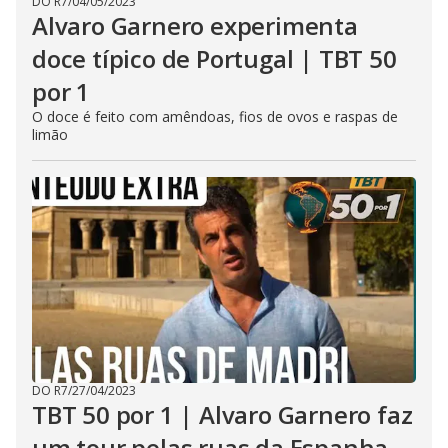
DO R7
/
04/05/2023
Alvaro Garnero experimenta
doce típico de Portugal | TBT 50
por 1
O doce é feito com amêndoas, fios de ovos e raspas de
limão
DO R7
/
27/04/2023
TBT 50 por 1 | Alvaro Garnero faz
um tour pelas ruas da Espanha