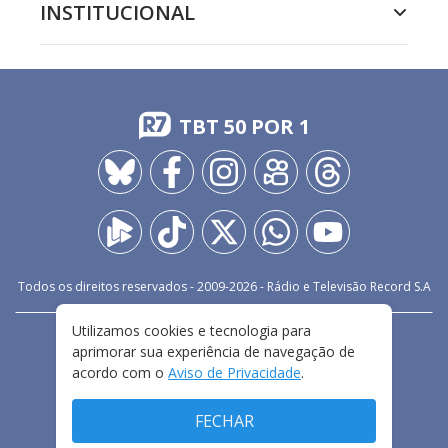
INSTITUCIONAL
TBT 50 POR 1
Todos os direitos reservados - 2009-
2026
- Rádio e Televisão Record S.A
Utilizamos cookies e tecnologia para
CARREIRA
FALE CONOSCO
PRIVACIDADE
aprimorar sua experiência de navegação de
TERMOS E CONDIÇÕES DE USO
acordo com o
Aviso de Privacidade
.
FECHAR