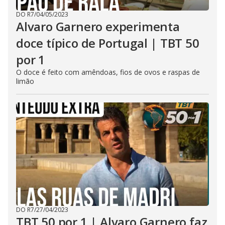
DO R7
/
04/05/2023
Alvaro Garnero experimenta
doce típico de Portugal | TBT 50
por 1
O doce é feito com amêndoas, fios de ovos e raspas de
limão
DO R7
/
27/04/2023
TBT 50 por 1 | Alvaro Garnero faz