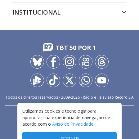
INSTITUCIONAL
TBT 50 POR 1
Todos os direitos reservados - 2009-
2026
- Rádio e Televisão Record S.A
Utilizamos cookies e tecnologia para
CARREIRA
FALE CONOSCO
PRIVACIDADE
aprimorar sua experiência de navegação de
TERMOS E CONDIÇÕES DE USO
acordo com o
Aviso de Privacidade
.