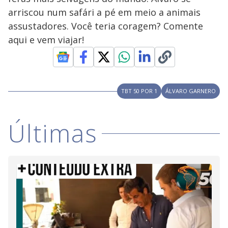
V
o
arriscou num safári a pé em meio a animais
i
assustadores. Você teria coragem? Comente
aqui e vem viajar!
d
e
TBT 50 POR 1
ÁLVARO GARNERO
o
Últimas