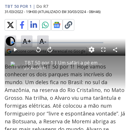
TBT 50 POR 1
|
Do R7
31/03/2022 - 19H00
(ATUALIZADO EM
30/03/2024 - 08H46
)
A+
A-
L
o
a
Adicione como fonte preferencial no Google
d
C
P
V
A
P
F
e
o
l
o
v
u
Opens in new window
d
m
a
l
a
l
:
TBT 50 por 1 | Um safári a pé em meio às feras mais selvagens do mundo
p
y
t
n
l
3
Bem-vindo ao TBT 50 por 1! Hoje vamos
a
a
ç
s
.
por
RecordTV
r
r
a
c
8
t
1
r
l
r
2
conhecer os dois parques mais incríveis do
i
0
1
e
%
l
s
0
e
h
mundo. Um deles fica no Brasil: no sul da
e
s
n
a
g
e
r
u
g
Amazônia, na reserva do Rio Cristalino, no Mato
n
u
a
d
n
o
d
Grosso. Na trilha, o Alvaro viu uma tarântula e
s
o
s
formigas elétricas. Até colocou a mão num
y
formigueiro por “livre e espontânea vontade”. Já
na Botsuana, a Reserva de Moremi abriga as
M
u
d
feras mais selvagens do mundo. Alvaro se