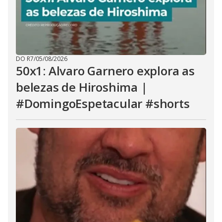
DO R7
/
05/08/2026
50x1: Alvaro Garnero explora as
belezas de Hiroshima |
#DomingoEspetacular #shorts