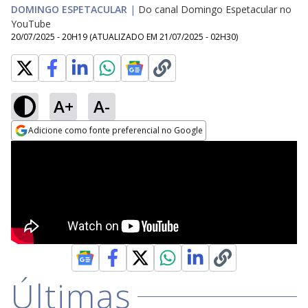
DOMINGO ESPETACULAR
|
Do canal Domingo Espetacular no
YouTube
20/07/2025 - 20H19
(ATUALIZADO EM
21/07/2025 - 02H30
)
A+
A-
Adicione como fonte preferencial no Google
Opens in new window
Últimas