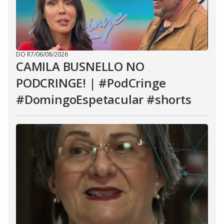
DO R7
/
06/08/2026
CAMILA BUSNELLO NO
PODCRINGE! | #PodCringe
#DomingoEspetacular #shorts