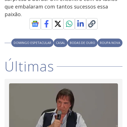
y
que embalaram com tantos sucessos essa
paixão.
M
V
u
d
o
i
DOMINGO ESPETACULAR
CASAL
BODAS DE OURO
ROUPA NOVA
d
Últimas
e
o