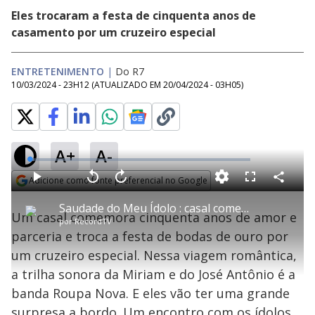
Eles trocaram a festa de cinquenta anos de
casamento por um cruzeiro especial
ENTRETENIMENTO
|
Do R7
10/03/2024 - 23H12
(ATUALIZADO EM
20/04/2024 - 03H05
)
A+
A-
L
o
a
Adicione como fonte preferencial no Google
d
C
P
V
A
P
F
e
o
l
o
v
u
Opens in new window
d
m
a
l
a
l
:
Saudade do Meu Ídolo : casal comemora bodas de ouro em festa do Roupa Nova e conhece os músicos
p
y
t
n
l
2
Um casal comemora cinquenta anos de amor e
a
a
ç
s
.
por
RecordTV
r
r
a
c
0
t
1
r
l
r
2
parceria e troca a festa de bodas de ouro por
i
0
1
e
%
l
s
0
e
h
um cruzeiro especial. Nessa viagem romântica,
e
s
n
a
g
e
r
u
g
a trilha sonora da Miriam e do José Antônio é a
n
u
a
d
n
o
d
banda Roupa Nova. E eles vão ter uma grande
s
o
s
surpresa a bordo. Um encontro com os ídolos