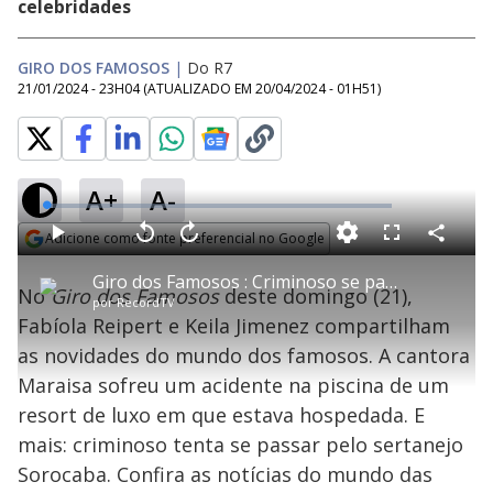
celebridades
GIRO DOS FAMOSOS
|
Do R7
21/01/2024 - 23H04
(ATUALIZADO EM
20/04/2024 - 01H51
)
A+
A-
L
o
a
Adicione como fonte preferencial no Google
d
C
P
V
A
P
F
e
o
l
o
v
u
Opens in new window
d
m
a
l
a
l
:
Giro dos Famosos : Criminoso se passa pelo sertanejo Sorocaba e tenta aplicar golpe
p
y
t
n
l
2
No
Giro dos Famosos
deste domingo (21),
a
a
ç
s
.
por
RecordTV
r
r
a
c
0
t
1
r
l
r
7
Fabíola Reipert e Keila Jimenez compartilham
i
0
1
e
%
l
s
0
e
h
as novidades do mundo dos famosos. A cantora
e
s
n
a
g
e
r
u
g
Maraisa sofreu um acidente na piscina de um
n
u
a
d
n
o
d
resort de luxo em que estava hospedada. E
s
o
s
mais: criminoso tenta se passar pelo sertanejo
y
Sorocaba. Confira as notícias do mundo das