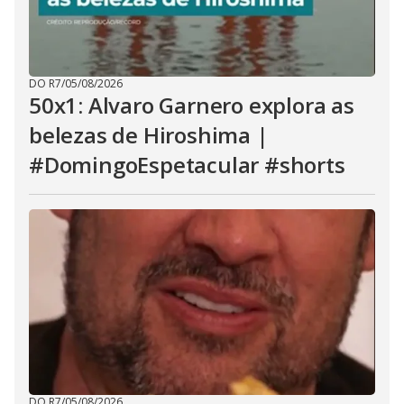
DO R7
/
05/08/2026
50x1: Alvaro Garnero explora as
belezas de Hiroshima |
#DomingoEspetacular #shorts
DO R7
/
05/08/2026