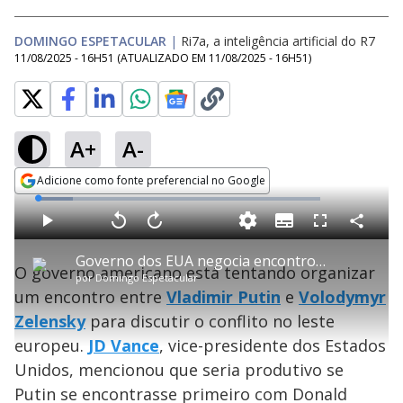
DOMINGO ESPETACULAR
|
Ri7a, a inteligência artificial do R7
11/08/2025 - 16H51
(ATUALIZADO EM
11/08/2025 - 16H51
)
A+
A-
Adicione como fonte preferencial no Google
Opens in new window
L
o
a
S
d
u
C
P
V
A
P
F
e
b
o
l
o
v
u
d
t
m
a
l
a
l
:
Governo dos EUA negocia encontro entre Putin e Zelensky
i
p
y
t
n
l
1
O governo americano está tentando organizar
t
a
a
ç
s
2
por
Domingo Espetacular
l
r
r
a
c
.
e
t
1
r
l
r
3
um encontro entre
Vladimir Putin
e
Volodymyr
s
i
0
1
e
5
l
s
0
e
%
h
Zelensky
para discutir o conflito no leste
e
s
n
a
g
e
r
u
g
europeu.
JD Vance
, vice-presidente dos Estados
n
u
a
d
n
o
d
Unidos, mencionou que seria produtivo se
s
o
s
Putin se encontrasse primeiro com Donald