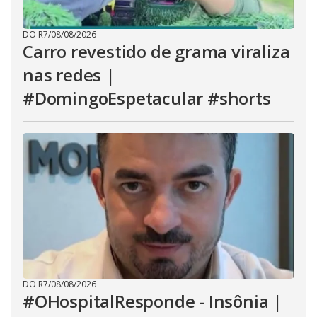
DO R7
/
08/08/2026
Carro revestido de grama viraliza
nas redes |
#DomingoEspetacular #shorts
DO R7
/
08/08/2026
#OHospitalResponde - Insônia |