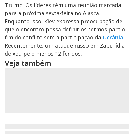
y
Trump. Os líderes têm uma reunião marcada
para a próxima sexta-feira no Alasca.
M
V
u
d
Enquanto isso, Kiev expressa preocupação de
o
que o encontro possa definir os termos para o
i
fim do conflito sem a participação da
Ucrânia
.
Recentemente, um ataque russo em Zapurídia
deixou pelo menos 12 feridos.
d
Veja também
e
o