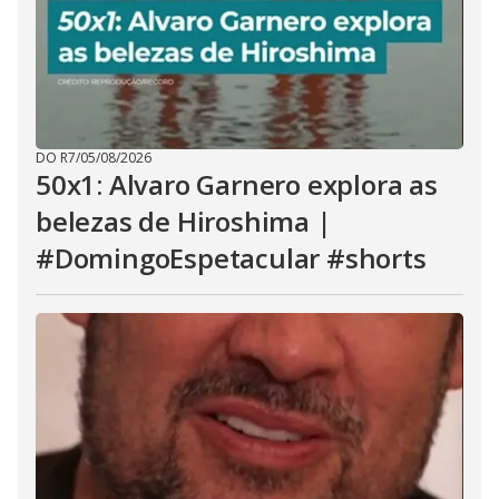
DO R7
/
05/08/2026
50x1: Alvaro Garnero explora as
belezas de Hiroshima |
#DomingoEspetacular #shorts