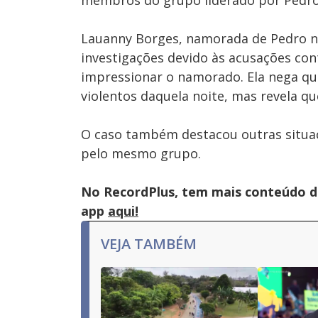
membros do grupo liderado por Pedr
Lauanny Borges, namorada de Pedro na 
investigações devido às acusações con
impressionar o namorado. Ela nega qua
violentos daquela noite, mas revela q
O caso também destacou outras situa
pelo mesmo grupo.
No RecordPlus, tem mais conteúdo da
app
aqui!
VEJA TAMBÉM