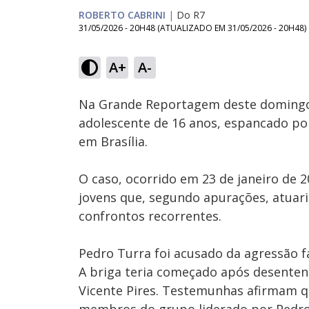
ROBERTO CABRINI
|
Do R7
31/05/2026 - 20H48
(ATUALIZADO EM
31/05/2026 - 20H48
)
Loaded
:
5.23%
A+
A-
Ativar
Som
Na Grande Reportagem deste domingo (
adolescente de 16 anos, espancado po
em Brasília.
O caso, ocorrido em 23 de janeiro de 
jovens que, segundo apurações, atuar
confrontos recorrentes.
Pedro Turra foi acusado da agressão fa
A briga teria começado após desente
Vicente Pires. Testemunhas afirmam q