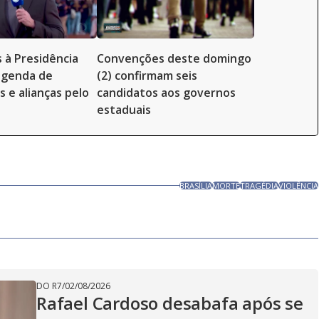
 à Presidência
Convenções deste domingo
genda de
(2) confirmam seis
 e alianças pelo
candidatos aos governos
estaduais
BRASÍLIA
MORTE
TRAGÉDIA
VIOLÊNCIA
DO R7
/
02/08/2026
Rafael Cardoso desabafa após se