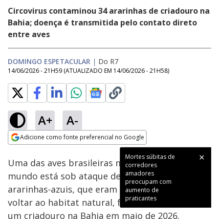
Circovirus contaminou 34 ararinhas de criadouro na
Bahia; doença é transmitida pelo contato direto
entre aves
DOMINGO ESPETACULAR
|
Do R7
14/06/2026 - 21H59
(ATUALIZADO EM
14/06/2026 - 21H58
)
A+
A-
Loaded
:
14.88%
Adicione como fonte preferencial no Google
Subtitles
Ativar
Som
Opens in new window
Mortes súbitas de
Uma das aves brasileiras mais lindas e raras do
corredores
amadores
mundo está sob ataque de um vírus. As
preocupam com
ararinhas-azuis, que eram preparadas para
aumento de
praticantes
voltar ao habitat natural, foram resgatadas de
um criadouro na Bahia em maio de 2026.