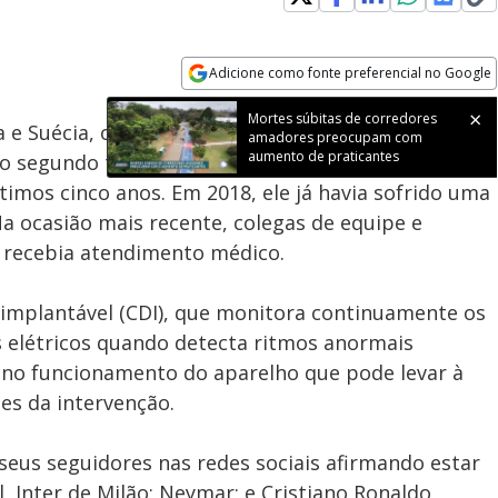
Adicione como fonte preferencial no Google
Subtitles
Velocidade
Opens in new window
Mortes súbitas de corredores
e Suécia, o jogador dinamarquês Christian Eriksen
amadores preocupam com
aumento de praticantes
 segundo tempo. Este foi o segundo incidente
timos cinco anos. Em 2018, ele já havia sofrido uma
a ocasião mais recente, colegas de equipe e
 recebia atendimento médico.
r implantável (CDI), que monitora continuamente os
s elétricos quando detecta ritmos anormais
o no funcionamento do aparelho que pode levar à
s da intervenção.
 seus seguidores nas redes sociais afirmando estar
l, Inter de Milão; Neymar; e Cristiano Ronaldo