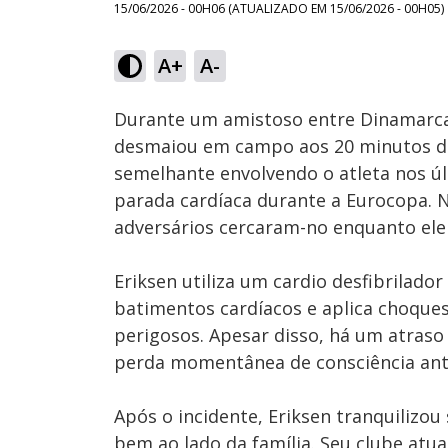
15/06/2026 - 00H06
(ATUALIZADO EM
15/06/2026 - 00H05
)
Loaded
:
21.18%
A+
A-
Ativar
Som
Durante um amistoso entre Dinamarca 
desmaiou em campo aos 20 minutos do
semelhante envolvendo o atleta nos úl
parada cardíaca durante a Eurocopa. N
adversários cercaram-no enquanto ele
Eriksen utiliza um cardio desfibrilado
batimentos cardíacos e aplica choque
perigosos. Apesar disso, há um atras
perda momentânea de consciência ante
Após o incidente, Eriksen tranquilizou
bem ao lado da família. Seu clube atua