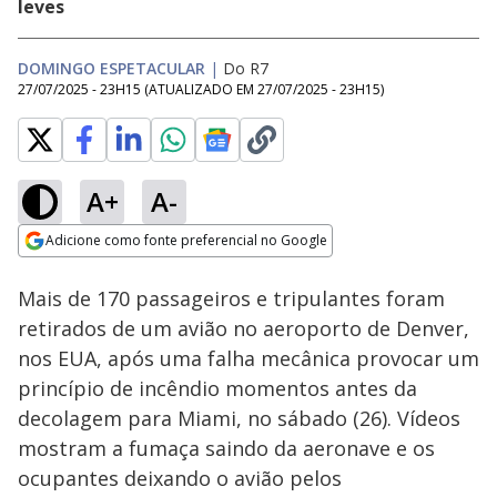
leves
DOMINGO ESPETACULAR
|
Do R7
27/07/2025 - 23H15
(ATUALIZADO EM
27/07/2025 - 23H15
)
A+
A-
Loaded
:
100.00%
Adicione como fonte preferencial no Google
Subtitles
Ativar
Som
Opens in new window
Mais de 170 passageiros e tripulantes foram
retirados de um avião no aeroporto de Denver,
nos EUA, após uma falha mecânica provocar um
princípio de incêndio momentos antes da
decolagem para Miami, no sábado (26). Vídeos
mostram a fumaça saindo da aeronave e os
ocupantes deixando o avião pelos