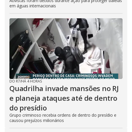
Ativistas foram detidos durante ação para proteger baleias
em águas internacionais
DO R7
/
HÁ 4 HORAS
Quadrilha invade mansões no RJ
e planeja ataques até de dentro
do presídio
Grupo criminoso recebia ordens de dentro do presídio e
causou prejuízos milionários