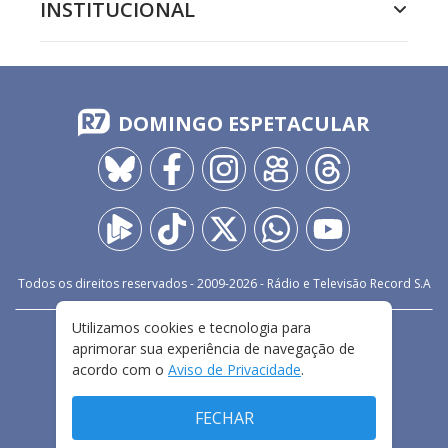
INSTITUCIONAL
DOMINGO ESPETACULAR
Todos os direitos reservados - 2009-
2026
- Rádio e Televisão Record S.A
Utilizamos cookies e tecnologia para
CARREIRA
FALE CONOSCO
PRIVACIDADE
aprimorar sua experiência de navegação de
TERMOS E CONDIÇÕES DE USO
acordo com o
Aviso de Privacidade
.
FECHAR