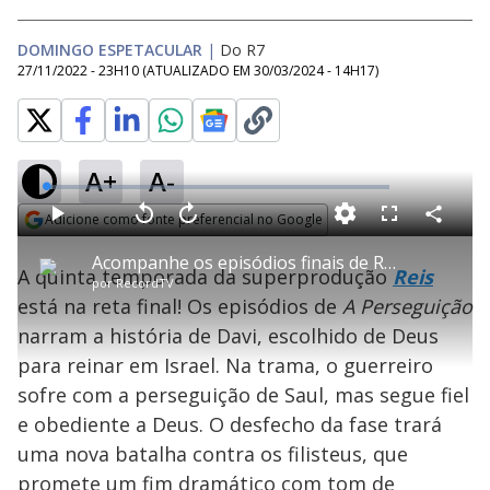
DOMINGO ESPETACULAR
|
Do R7
27/11/2022 - 23H10
(ATUALIZADO EM
30/03/2024 - 14H17
)
A+
A-
L
o
a
Adicione como fonte preferencial no Google
d
C
P
V
A
P
F
e
o
l
o
v
u
Opens in new window
d
m
a
l
a
l
:
Acompanhe os episódios finais de Reis – A Perseguição
p
y
t
n
l
1
A quinta temporada da superprodução
Reis
a
a
ç
s
.
por
RecordTV
r
r
a
c
8
t
1
r
l
r
3
está na reta final! Os episódios de
A Perseguição
i
0
1
e
%
l
s
0
e
h
narram a história de Davi, escolhido de Deus
e
s
n
a
g
e
r
u
g
para reinar em Israel. Na trama, o guerreiro
n
u
a
d
n
o
d
sofre com a perseguição de Saul, mas segue fiel
s
o
s
e obediente a Deus. O desfecho da fase trará
y
uma nova batalha contra os filisteus, que
promete um fim dramático com tom de
M