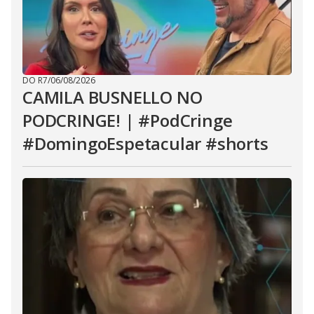
DO R7
/
06/08/2026
CAMILA BUSNELLO NO
PODCRINGE! | #PodCringe
#DomingoEspetacular #shorts