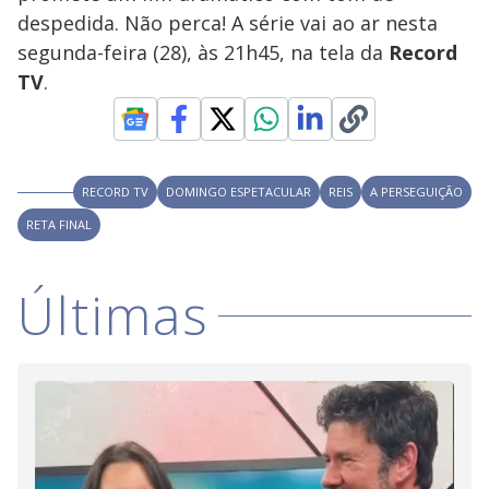
V
u
d
despedida. Não perca! A série vai ao ar nesta
o
segunda-feira (28), às 21h45, na tela da
Record
i
TV
.
d
RECORD TV
DOMINGO ESPETACULAR
REIS
A PERSEGUIÇÃO
e
RETA FINAL
o
Últimas